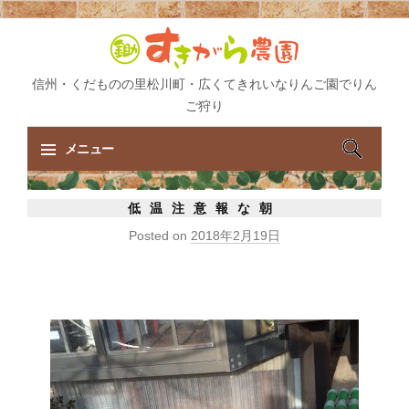
信州・くだものの里松川町・広くてきれいなりんご園でりん
ご狩り
検
メニュー
索:
コ
低温注意報な朝
ン
Posted on
2018年2月19日
テ
ン
ツ
へ
ス
キ
ッ
プ