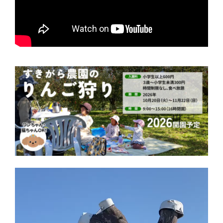
動
画
プ
レ
ー