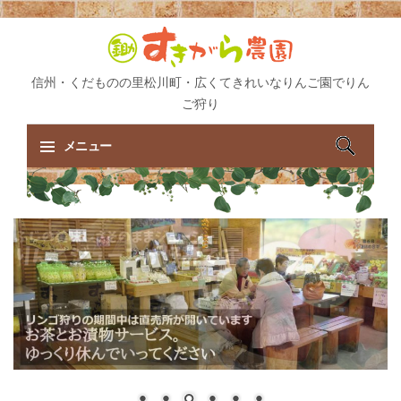
信州・くだものの里松川町・広くてきれいなりんご園でりん
ご狩り
検
メニュー
索:
コ
ン
テ
ン
ツ
へ
ス
キ
ッ
プ