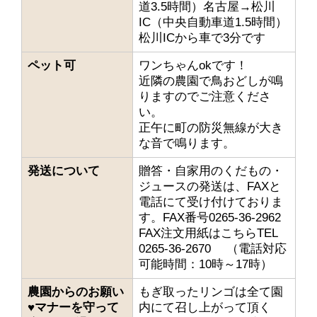
道3.5時間）名古屋→松川
IC（中央自動車道1.5時間）
松川ICから車で3分です
ペット可
ワンちゃんokです！
近隣の農園で鳥おどしが鳴
りますのでご注意くださ
い。
正午に町の防災無線が大き
な音で鳴ります。
発送について
贈答・自家用のくだもの・
ジュースの発送は、FAXと
電話にて受け付けておりま
す。FAX番号0265-36-2962
FAX注文用紙はこちらTEL
0265-36-2670 （電話対応
可能時間：10時～17時）
農園からのお願い
もぎ取ったリンゴは全て園
♥マナーを守って
内にて召し上がって頂く