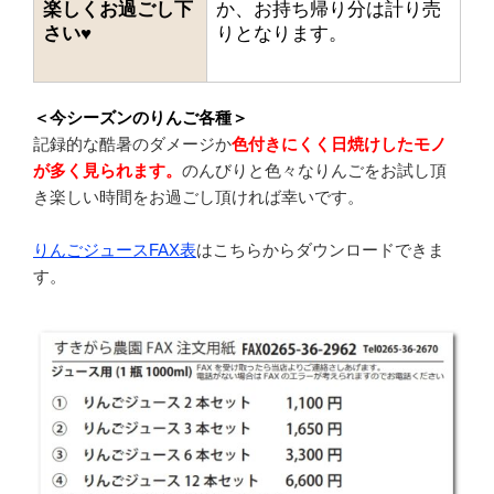
楽しくお過ごし下
か、お持ち帰り分は計り売
さい♥
りとなります。
＜今シーズンのりんご各種＞
記録的な酷暑のダメージか
色付きにくく
日焼けしたモノ
が多く見られます。
のんびりと色々なりんごをお試し頂
き楽しい時間をお過ごし頂ければ幸いです。
りんごジュースFAX表
はこちらからダウンロードできま
す。