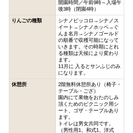
開園時間／午前9時～入場午
後3時（閉園4時）
りんごの種類
シナノピッコロ→シナノス
イート→シナノホッペ→ぐ
んま名月→シナノゴールド
の順番で収穫可能になって
いきます。その時期にとれ
る種類は天候により変わり
ます。
11月に 入るとサンふじのみ
になります。
休憩所
2階無料休憩所あり（椅子・
テーブル・ござ）
園内にて果物をおたのしみ
頂くためのピクニック用シ
ート、ゴザ・テーブルあり
ます。
トイレは男女共同です。
（男性用1、和式1、洋式