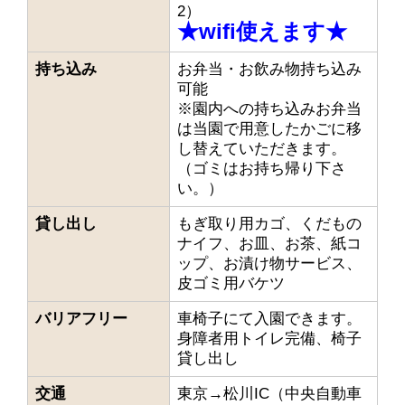
2）
★wifi使えます★
持ち込み
お弁当・お飲み物持ち込み
可能
※園内への持ち込みお弁当
は当園で用意したかごに移
し替えていただきます。
（ゴミはお持ち帰り下さ
い。）
貸し出し
もぎ取り用カゴ、くだもの
ナイフ、お皿、お茶、紙コ
ップ、お漬け物サービス、
皮ゴミ用バケツ
バリアフリー
車椅子にて入園できます。
身障者用トイレ完備、椅子
貸し出し
交通
東京→松川IC（中央自動車