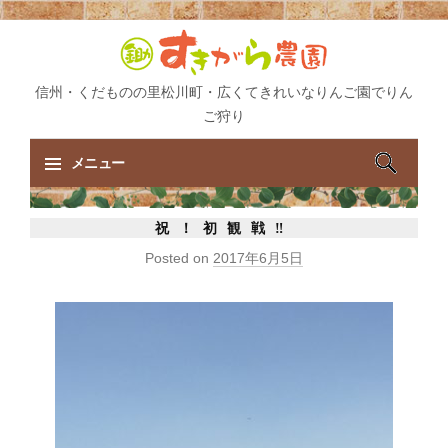
信州・くだものの里松川町・広くてきれいなりんご園でりん
ご狩り
検
メニュー
索:
コ
祝！初観戦‼︎
ン
Posted on
2017年6月5日
テ
ン
ツ
へ
ス
キ
ッ
プ