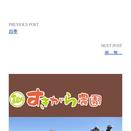
PREVIOUS POST
四季
NEXT POST
南…無…