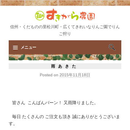
信州・くだものの里松川町・広くてきれいなりんご園でりん
ご狩り
検
メニュー
索:
コ
雨あきた
ン
Posted on
2015年11月18日
テ
ン
ツ
へ
皆さん こんばんバーン！ 又雨降りました。
ス
キ
毎日 たくさんの ご注文も頂き 誠にありがとうございま
ッ
す。
プ