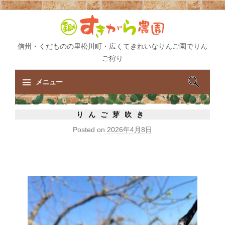
信州・くだものの里松川町・広くてきれいなりんご園でりん
ご狩り
検
メニュー
索:
コ
りんご芽吹き
ン
Posted on
2026年4月8日
テ
ン
ツ
へ
ス
キ
ッ
プ