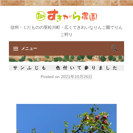
信州・くだものの里松川町・広くてきれいなりんご園でりん
ご狩り
検
メニュー
索:
コ
サンふじも 色付いて参りました
ン
Posted on
2021年10月26日
テ
ン
ツ
へ
ス
キ
ッ
プ