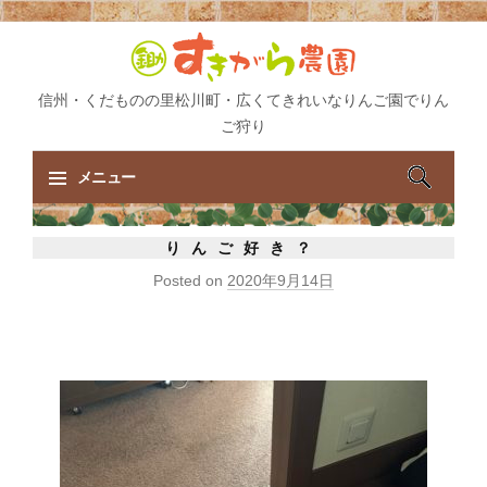
信州・くだものの里松川町・広くてきれいなりんご園でりん
ご狩り
検
メニュー
索:
コ
りんご好き？
ン
Posted on
2020年9月14日
テ
ン
ツ
へ
ス
キ
ッ
プ